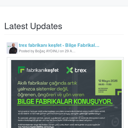
Latest Updates
trex fabrikanı keşfet - Bilge Fabrikalar Konuşuyor
Posted by Boğaç AYDINLI on 29 April 2026 15:19