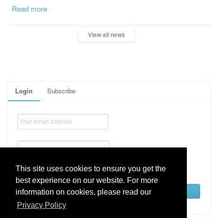
Read more
View all news
Login
Subscribe
Remember me
This site uses cookies to ensure you get the
best experience on our website. For more
Lost password
information on cookies, please read our
Privacy Policy